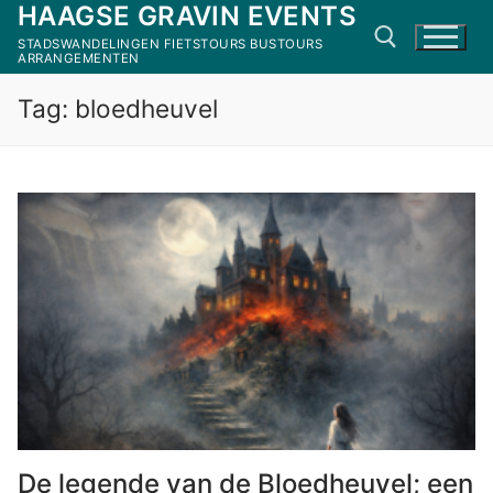
HAAGSE GRAVIN EVENTS
Ga
naar
STADSWANDELINGEN FIETSTOURS BUSTOURS
ARRANGEMENTEN
de
inhoud
Tag:
bloedheuvel
Zoeken naar:
De legende van de Bloedheuvel; een