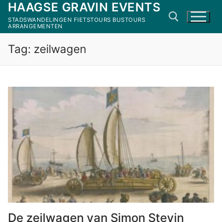
HAAGSE GRAVIN EVENTS
Ga
naar
STADSWANDELINGEN FIETSTOURS BUSTOURS
ARRANGEMENTEN
de
inhoud
Tag:
zeilwagen
Zoeken naar:
De zeilwagen van Simon Stevin