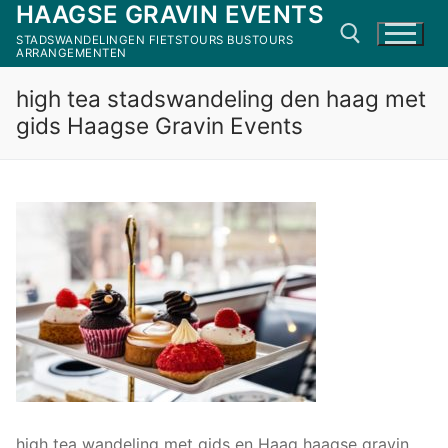
HAAGSE GRAVIN EVENTS
Ga
naar
STADSWANDELINGEN FIETSTOURS BUSTOURS
ARRANGEMENTEN
de
inhoud
high tea stadswandeling den haag met
Zoeken naar:
gids Haagse Gravin Events
high tea wandeling met gids en Haag haagse gravin