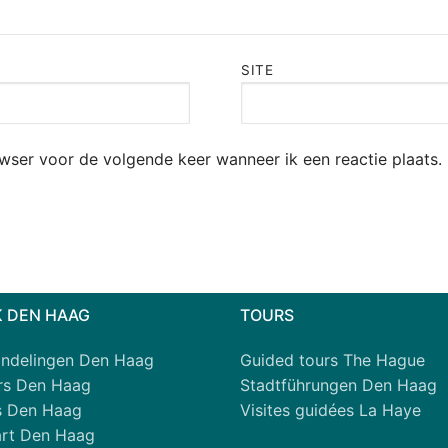
SITE
owser voor de volgende keer wanneer ik een reactie plaats.
 DEN HAAG
TOURS
ndelingen Den Haag
Guided tours The Hague
urs Den Haag
Stadtführungen Den Haag
s Den Haag
Visites guidées La Haye
rt Den Haag