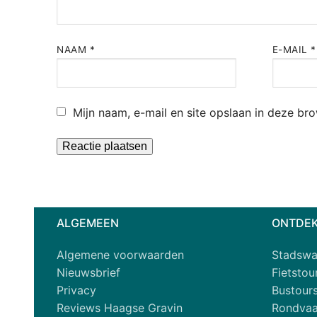
NAAM
*
E-MAIL
*
Mijn naam, e-mail en site opslaan in deze br
Alternative:
ALGEMEEN
ONTDEK
Algemene voorwaarden
Stadswa
Nieuwsbrief
Fietsto
Privacy
Bustour
Reviews Haagse Gravin
Rondvaa