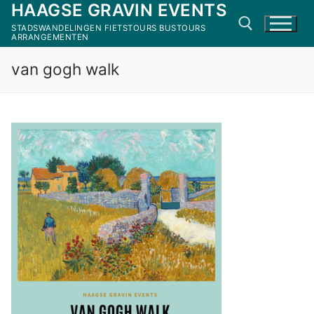
HAAGSE GRAVIN EVENTS
Ga
naar
STADSWANDELINGEN FIETSTOURS BUSTOURS
ARRANGEMENTEN
de
inhoud
van gogh walk
Zoeken naar: