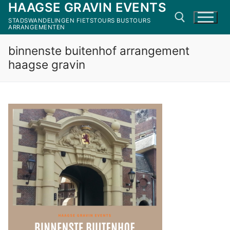
HAAGSE GRAVIN EVENTS
Ga
naar
STADSWANDELINGEN FIETSTOURS BUSTOURS
ARRANGEMENTEN
de
inhoud
binnenste buitenhof arrangement
Zoeken naar:
haagse gravin