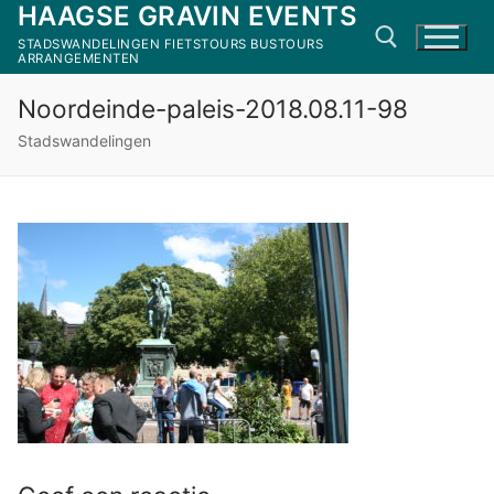
HAAGSE GRAVIN EVENTS
Ga
naar
STADSWANDELINGEN FIETSTOURS BUSTOURS
ARRANGEMENTEN
de
inhoud
Noordeinde-paleis-2018.08.11-98
Zoeken naar:
Stadswandelingen