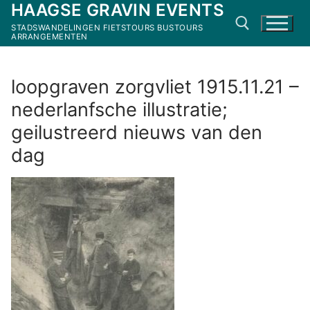
HAAGSE GRAVIN EVENTS
Ga
naar
STADSWANDELINGEN FIETSTOURS BUSTOURS
ARRANGEMENTEN
de
inhoud
Zoeken naar:
loopgraven zorgvliet 1915.11.21 –
nederlanfsche illustratie;
geilustreerd nieuws van den
dag