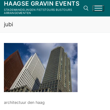
HAAGSE GRAVIN EVENTS
Ga
naar
STADSWANDELINGEN FIETSTOURS BUSTOURS
ARRANGEMENTEN
de
inhoud
jubi
Zoeken naar:
architectuur den haag