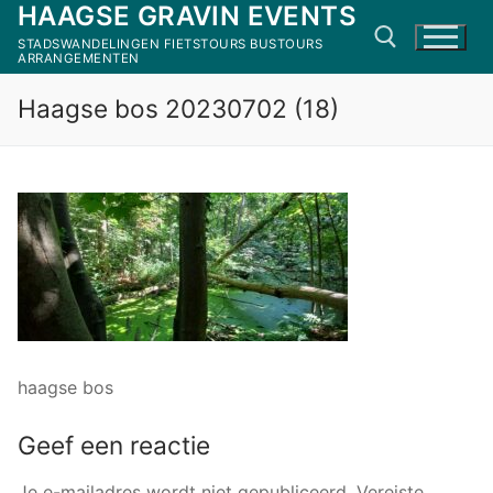
HAAGSE GRAVIN EVENTS
Ga
naar
STADSWANDELINGEN FIETSTOURS BUSTOURS
ARRANGEMENTEN
de
inhoud
Haagse bos 20230702 (18)
Zoeken naar:
haagse bos
Geef een reactie
Je e-mailadres wordt niet gepubliceerd.
Vereiste