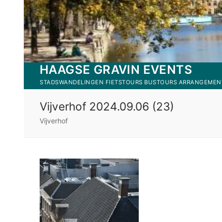
Ga
naar
de
inhoud
HAAGSE GRAVIN EVENTS
STADSWANDELINGEN FIETSTOURS BUSTOURS ARRANGEMEN
Vijverhof 2024.09.06 (23)
Vijverhof