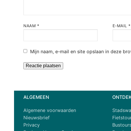
NAAM
*
E-MAIL
*
Mijn naam, e-mail en site opslaan in deze br
Alternative:
ALGEMEEN
ONTDEK
Algemene voorwaarden
Stadswa
Nieuwsbrief
Fietsto
Privacy
Bustour