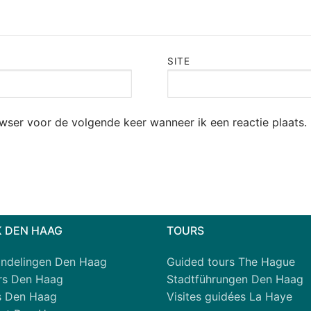
SITE
owser voor de volgende keer wanneer ik een reactie plaats.
 DEN HAAG
TOURS
ndelingen Den Haag
Guided tours The Hague
urs Den Haag
Stadtführungen Den Haag
s Den Haag
Visites guidées La Haye