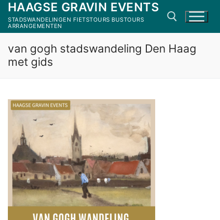
HAAGSE GRAVIN EVENTS
Ga
naar
STADSWANDELINGEN FIETSTOURS BUSTOURS
ARRANGEMENTEN
de
inhoud
van gogh stadswandeling Den Haag
Zoeken naar:
met gids