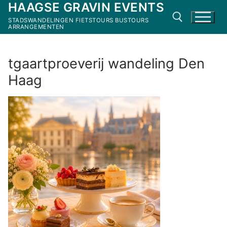
HAAGSE GRAVIN EVENTS
Ga
naar
STADSWANDELINGEN FIETSTOURS BUSTOURS
ARRANGEMENTEN
de
inhoud
Zoeken naar:
tgaartproeverij wandeling Den
Haag