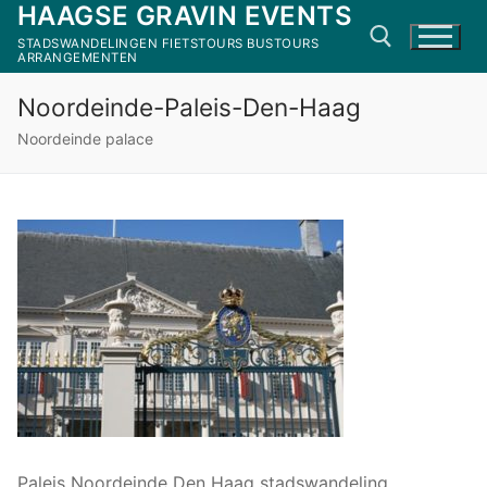
HAAGSE GRAVIN EVENTS
Ga
naar
STADSWANDELINGEN FIETSTOURS BUSTOURS
ARRANGEMENTEN
de
inhoud
Noordeinde-Paleis-Den-Haag
Zoeken naar:
Noordeinde palace
Paleis Noordeinde Den Haag stadswandeling